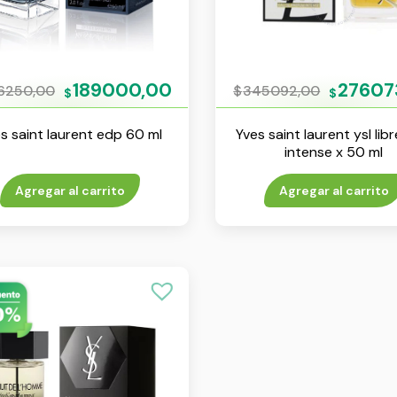
189000,00
27607
6250,00
$
345092,00
$
$
s saint laurent edp 60 ml
Yves saint laurent ysl lib
intense x 50 ml
Agregar al carrito
Agregar al carrito