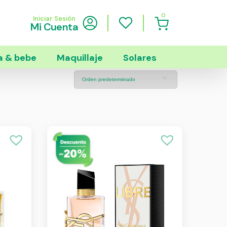
0
Iniciar Sesión
Mi Cuenta
 & bebe
Maquillaje
Solares