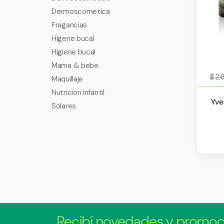
Dermoscometica
Fragancias
Higene bucal
Higiene bucal
Mama & bebe
$
26
Maquillaje
Nutricion infantil
Yve
Solares
Recibí novedades y promoc