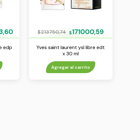
3,60
171000,59
$
213750,74
$
re edp
Yves saint laurent ysl libre edt
x 30 ml
Agregar al carrito