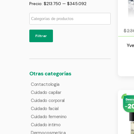
Precio:
$213.750
—
$345.092
$
23
Filtrar
Yve
Otras categorías
Contactologia
Cuidado capilar
Cuidado corporal
Cuidado facial
Cuidado femenino
Cuidado intimo
Dermocosmetica