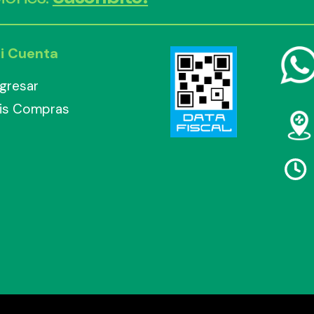
i Cuenta
ngresar
is Compras