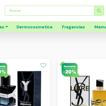
Búsqueda
de
productos
as
Dermocosmetica
Fragancias
Mama