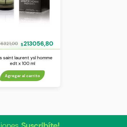
213056,80
6321,00
$
s saint laurent ysl homme
edt x 100 ml
Agregar al carrito
iones.
Suscribíte!