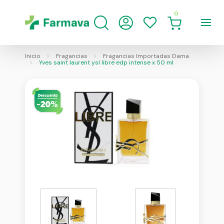
0
Inicio
Fragancias
Fragancias Importadas Dama
Yves saint laurent ysl libre edp intense x 50 ml