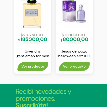
0
$
231250,00
$
100000,00
$
76
185000,00
80000,00
1
$
$
$
 one
Givenchy
Jesus del pozo
Calv
 ml
gentleman for men
halloween edt 100
edt 100 ml
ml
rito
Ver producto
Ver producto
V
Recibí novedades y
promociones.
Suscribíte!