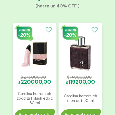
(hasta un 40% OFF )
$
275000,00
$
149000,00
0
220000,00
119200,00
$
$
$
Carolina herrera ch
dt x
Carolina herrera ch
Je
good girl blush edp x
men edt 50 ml
clas
80 ml
ito
Agregar al carrito
Agregar al carrito
Ag