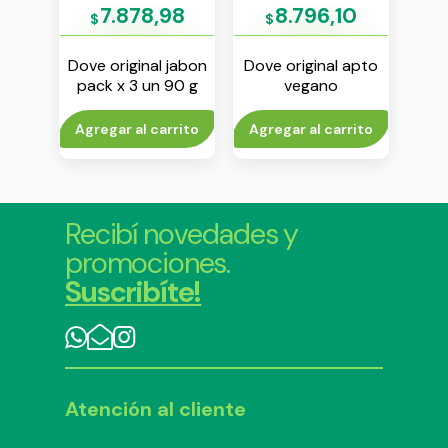
6
7.878,98
8.796,10
$
$
are
Dove original jabon
Dove original apto
R
otal
pack x 3 un 90 g
vegano
j
te en
antitranspirante en
 ml
aerosol x 250 ml
rito
Agregar al carrito
Agregar al carrito
V
Recibí novedades y
promociones.
Suscribíte!
Atención al cliente