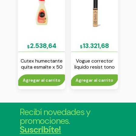
64
2.538,64
13.321,68
$
$
$
Cutex humectante
Vogue corrector
Mayb
ico
quita esmalte x 50
liquido resist tono
mas
 x 50
ml
vainilla
rito
Agregar al carrito
Agregar al carrito
Agr
Recibí novedades y
promociones.
Suscribíte!