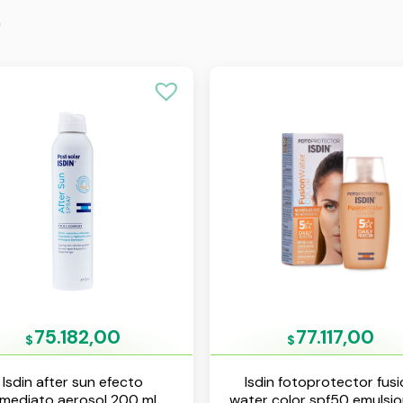
s
75.182,00
77.117,00
$
$
Isdin after sun efecto
Isdin fotoprotector fus
nmediato aerosol 200 ml
water color spf50 emulsi