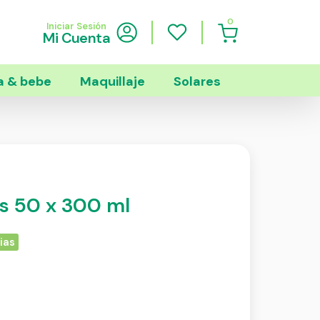
0
Iniciar Sesión
Mi Cuenta
 & bebe
Maquillaje
Solares
fps 50 x 300 ml
ias