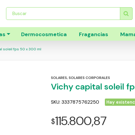
Búsqueda
de
productos
as
Dermocosmetica
Fragancias
Mama
l soleil fps 50 x 300 ml
SOLARES
,
SOLARES CORPORALES
Vichy capital soleil 
SKU:
3337875762250
Hay existenc
115.800,87
$