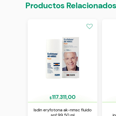
Productos Relacionado
117.311,00
$
Isdin eryfotona ak-nmsc fluido
spf 99 50 ml
i