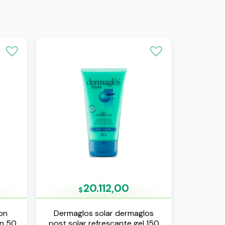
20.112,00
$
ion
Dermaglos solar dermaglos
on 50
post solar refrescante gel 150