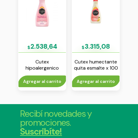
15
2.538,64
3.315,08
$
$
$
itme
Cutex
Cutex humectante
Ma
ono
hipoalergenico
quita esmalte x 100
gl
quita esmalte x 50
ml
ml
to
Agregar al carrito
Agregar al carrito
Agr
Recibí novedades y
promociones.
Suscribíte!