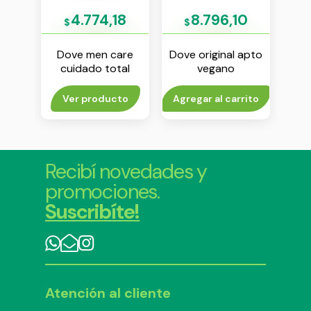
2
4.774,18
8.796,10
$
$
de
Dove men care
Dove original apto
R
90 g
cuidado total
vegano
j
antitranspirante
antitranspirante en
roll on x 50 ml
aerosol x 250 ml
rito
Ver producto
Agregar al carrito
V
Recibí novedades y
promociones.
Suscribíte!
Atención al cliente