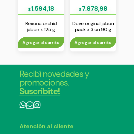
2
1.594,18
7.878,98
$
$
$
las
Rexona orchid
Dove original jabon
Dove
bon x
jabon x 125 g
pack x 3 un 90 g
anti
aer
rito
Agregar al carrito
Agregar al carrito
Agr
Recibí novedades y
promociones.
Suscribíte!
Atención al cliente