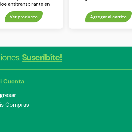
loe antitranspirante en
aerosol x 150 ml
Ver producto
Agregar al carrito
iones.
Suscribíte!
i Cuenta
ngresar
is Compras