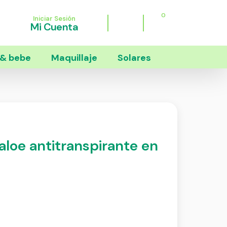
0
Iniciar Sesión
Mi Cuenta
& bebe
Maquillaje
Solares
aloe antitranspirante en