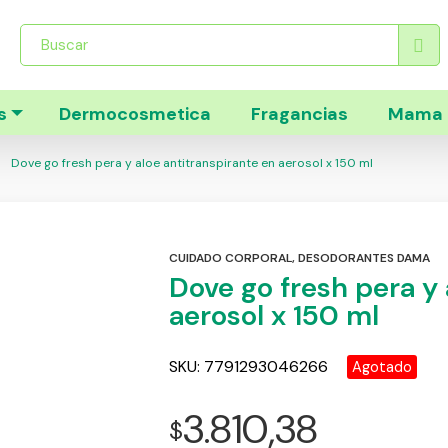
Búsqueda
de
productos
s
Dermocosmetica
Fragancias
Mama 
Dove go fresh pera y aloe antitranspirante en aerosol x 150 ml
CUIDADO CORPORAL
,
DESODORANTES DAMA
Dove go fresh pera y 
aerosol x 150 ml
SKU:
7791293046266
Agotado
3.810,38
$