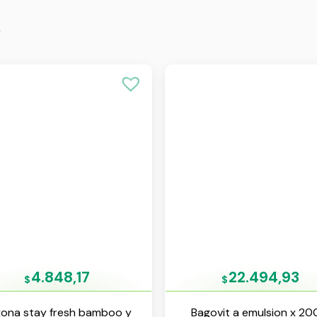
s
4.848,17
22.494,93
$
$
ona stay fresh bamboo y
Bagovit a emulsion x 20