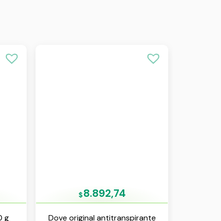
8.892,74
$
0 g
Dove original antitranspirante