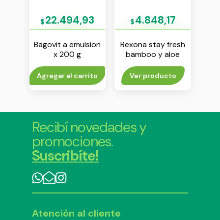
8
22.494,93
4.848,17
$
$
$
jabon
Bagovit a emulsion
Rexona stay fresh
Re
90 g
x 200 g
bamboo y aloe
antitranspirante en
anti
aerosol x 150 ml
ae
rito
Agregar al carrito
Ver producto
Agr
Recibí novedades y
promociones.
Suscribíte!
Atención al cliente