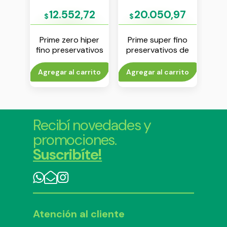
74
12.552,72
20.050,97
$
$
$
ntimo
Prime zero hiper
Prime super fino
Pri
g
fino preservativos
preservativos de
pre
lisos de latex x 6
latex x 12 unidades
late
unidades
rito
Agregar al carrito
Agregar al carrito
Agr
Recibí novedades y
promociones.
Suscribíte!
Atención al cliente