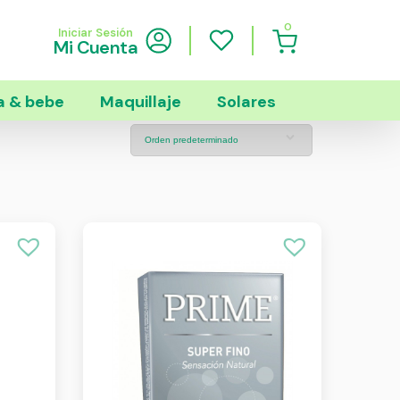
0
Iniciar Sesión
Mi Cuenta
 & bebe
Maquillaje
Solares