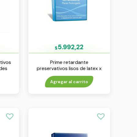
5.992,22
$
ativos
Prime retardante
ades
preservativos lisos de latex x
3 unidades
Agregar al carrito