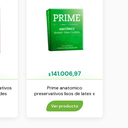
141.006,97
$
ativos
Prime anatomico
ades
preservativos lisos de latex x
3 unidades
Ver producto