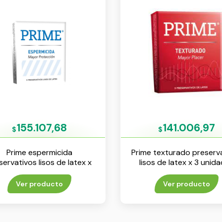
155.107,68
141.006,97
$
$
Prime espermicida
Prime texturado preserv
servativos lisos de latex x
lisos de latex x 3 unid
3 unidades
Ver producto
Ver producto