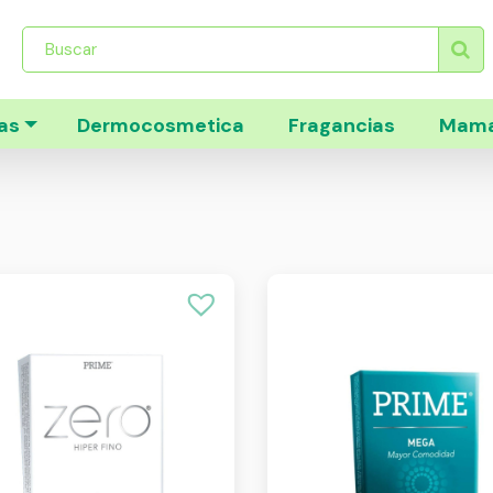
Búsqueda
de
productos
as
Dermocosmetica
Fragancias
Mama