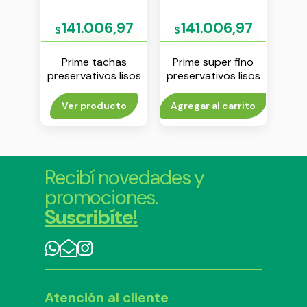
88
141.006,97
141.006,97
$
$
$
ante
Prime tachas
Prime super fino
Pri
s de
preservativos lisos
preservativos lisos
pres
dades
de latex x 3
de latex x 3
unidades
unidades
rito
Ver producto
Agregar al carrito
Agr
Recibí novedades y
promociones.
Suscribíte!
Atención al cliente