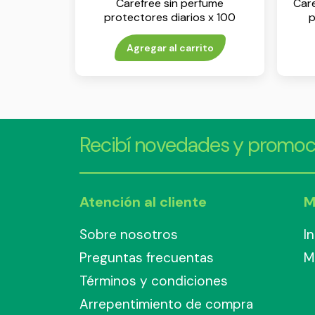
Carefree sin perfume
Car
protectores diarios x 100
p
unidades
Agregar al carrito
Recibí novedades y promoc
Atención al cliente
M
Sobre nosotros
I
Preguntas frecuentas
M
Términos y condiciones
Arrepentimiento de compra