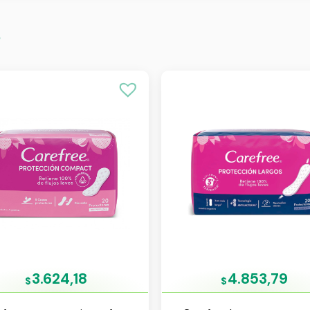
s
3.624,18
4.853,79
$
$