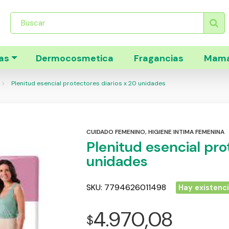
Búsqueda
de
productos
as
Dermocosmetica
Fragancias
Mama
Plenitud esencial protectores diarios x 20 unidades
CUIDADO FEMENINO
,
HIGIENE INTIMA FEMENINA
Plenitud esencial pro
unidades
SKU:
7794626011498
Hay existenc
4.970,08
$