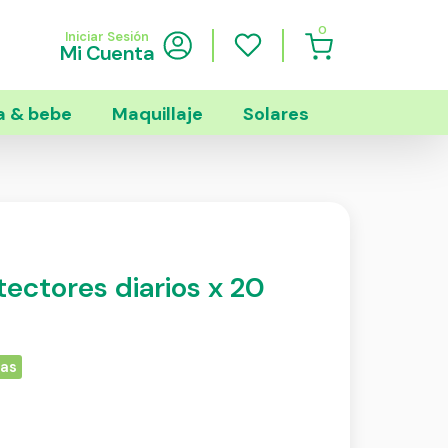
0
Iniciar Sesión
Mi Cuenta
 & bebe
Maquillaje
Solares
tectores diarios x 20
ias