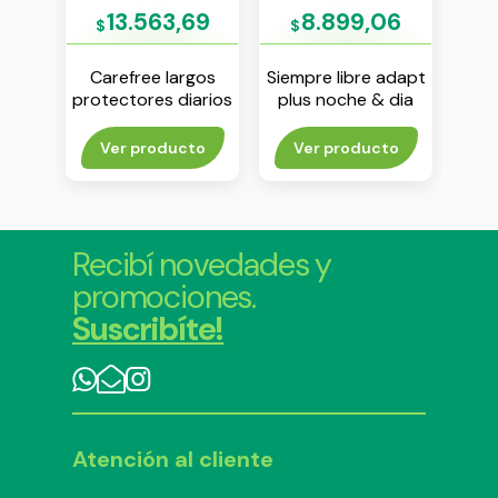
86
13.563,69
8.899,06
$
$
$
n
Carefree largos
Siempre libre adapt
Euc
protectores diarios
plus noche & dia
pro
arios
x 60 unidades
con alas x 16
es
unidades
to
Ver producto
Ver producto
Agr
Recibí novedades y
promociones.
Suscribíte!
Atención al cliente