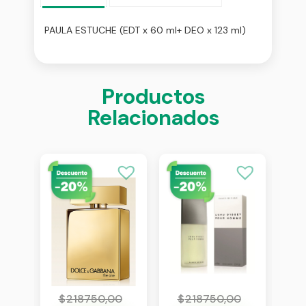
PAULA ESTUCHE (EDT x 60 ml+ DEO x 123 ml)
Productos
Relacionados
0
$
218750,00
$
218750,00
$