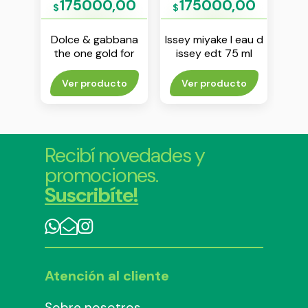
00
175000,00
175000,00
1
$
$
$
rent
Dolce & gabbana
Issey miyake l eau d
Tomm
the one gold for
issey edt 75 ml
men dolce &
gabbana edp 100
rito
Ver producto
Ver producto
Agr
ml
Recibí novedades y
promociones.
Suscribíte!
Atención al cliente
Sobre nosotros