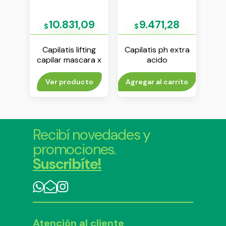
9
10.831,09
9.471,28
$
$
iga
Capilatis lifting
Capilatis ph extra
Ca
graso
capilar mascara x
acido
aco
0 ml
170 ml
acondicionador x
170 ml
to
Ver producto
Agregar al carrito
V
Recibí novedades y
promociones.
Suscribíte!
Atención al cliente