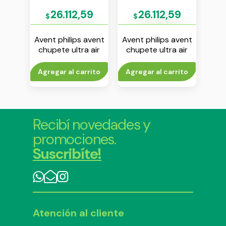
92
26.112,59
26.112,59
$
$
$
avent
Avent philips avent
Avent philips avent
Aven
 air
chupete ultra air
chupete ultra air
chup
18 m
18m+ nene env x 2
deco 18m+ unisex
6-18
1
env x 2
rito
Agregar al carrito
Agregar al carrito
Agr
Recibí novedades y
promociones.
Suscribíte!
Atención al cliente