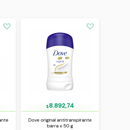
8.892,74
$
ante
Dove original antitranspirante
barra x 50 g