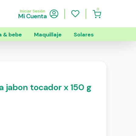
0
Iniciar Sesión
Mi Cuenta
 & bebe
Maquillaje
Solares
a jabon tocador x 150 g