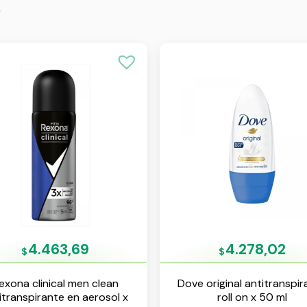
s
4.463,69
4.278,02
$
$
exona clinical men clean
Dove original antitranspir
itranspirante en aerosol x
roll on x 50 ml