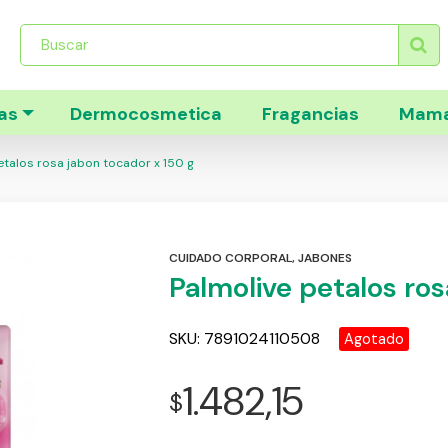
Búsqueda
de
productos
as
Dermocosmetica
Fragancias
Mama
etalos rosa jabon tocador x 150 g
CUIDADO CORPORAL
,
JABONES
Palmolive petalos ros
SKU:
7891024110508
Agotado
1.482,15
$