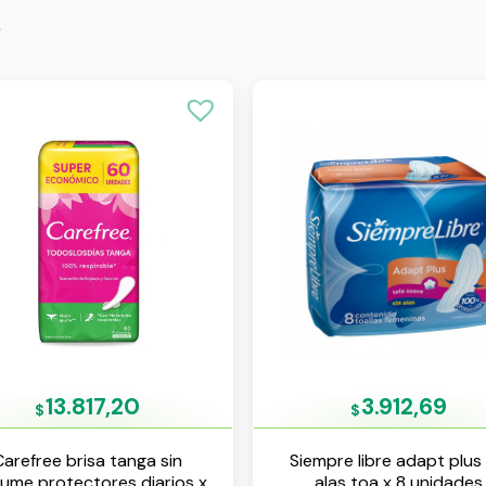
s
13.817,20
3.912,69
$
$
Carefree brisa tanga sin
Siempre libre adapt plus 
fume protectores diarios x
alas toa x 8 unidades