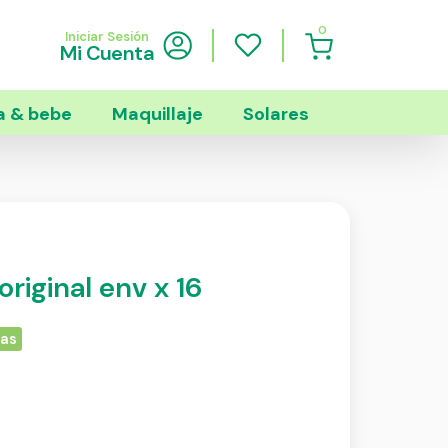
0
Iniciar Sesión
Mi Cuenta
 & bebe
Maquillaje
Solares
iginal env x 16
ias