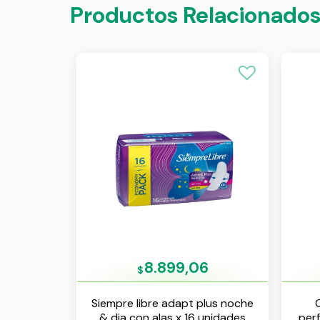
Productos Relacionado
8.899,06
$
Siempre libre adapt plus noche
& dia con alas x 16 unidades
per