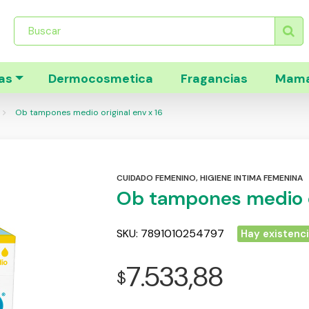
Búsqueda
de
productos
as
Dermocosmetica
Fragancias
Mama
Ob tampones medio original env x 16
CUIDADO FEMENINO
,
HIGIENE INTIMA FEMENINA
Ob tampones medio or
SKU:
7891010254797
Hay existenc
7.533,88
$