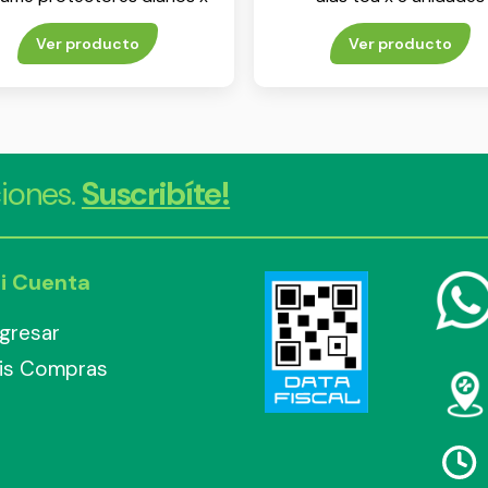
60 unidades
Ver producto
Ver producto
iones.
Suscribíte!
i Cuenta
ngresar
is Compras