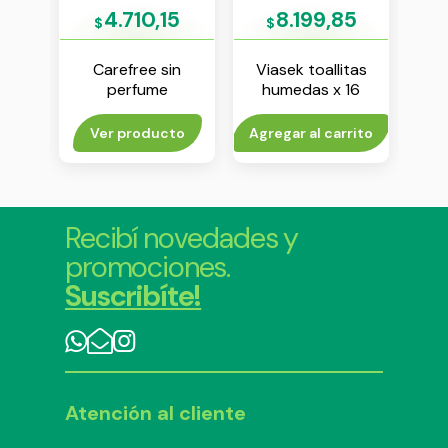
79
4.710,15
8.199,85
$
$
$
gos
Carefree sin
Viasek toallitas
E
arios
perfume
humedas x 16
men
es
protectores diarios
unidades
x 20 unidades
rito
Ver producto
Agregar al carrito
Agr
Recibí novedades y
promociones.
Suscribíte!
Atención al cliente