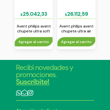
33
25.042,33
26.112,59
$
$
$
avent
Avent philips avent
Avent philips avent
Aven
 soft
chupete ultra soft
chupete ultra air
chu
v x 2
6-18 m nena env x 2
18m+ nena env x 2
uni
n
to
Agregar al carrito
Agregar al carrito
Agr
Recibí novedades y
promociones.
Suscribíte!