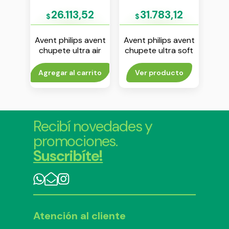
33
26.113,52
31.783,12
$
$
$
avent
Avent philips avent
Avent philips avent
Aven
 soft
chupete ultra air
chupete ultra soft
v x 2
unicornio 6-18 m
6-18 m nene env x 2
m
nena env x 2
rito
Agregar al carrito
Ver producto
V
Recibí novedades y
promociones.
Suscribíte!
Atención al cliente