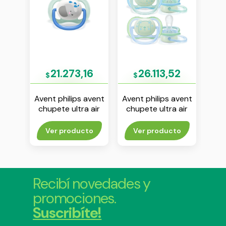
59
21.273,16
26.113,52
$
$
$
avent
Avent philips avent
Avent philips avent
Aven
 air
chupete ultra air
chupete ultra air
chu
 x 2
“animals” 0-6 m
nightime 0-6 m
lis
nene env x 1
nene env x 2
rito
Ver producto
Ver producto
V
Recibí novedades y
promociones.
Suscribíte!