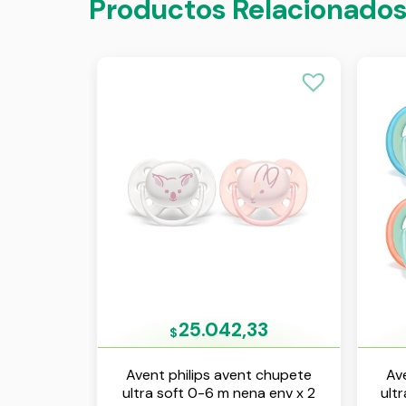
Productos Relacionado
25.042,33
$
Avent philips avent chupete
Av
ultra soft 0-6 m nena env x 2
ult