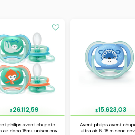
s
26.112,59
15.623,03
$
$
ent philips avent chupete
Avent philips avent chup
ra air deco 18m+ unisex env
ultra air 6-18 m nene env 