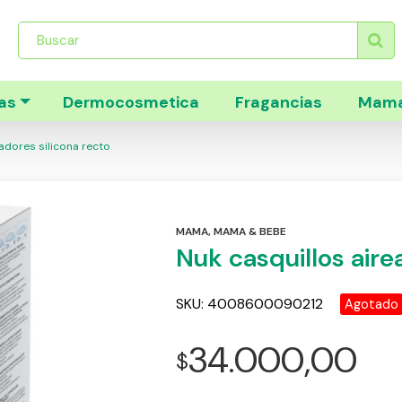
Búsqueda
de
productos
as
Dermocosmetica
Fragancias
Mama
adores silicona recto
MAMA
,
MAMA & BEBE
Nuk casquillos aire
SKU:
4008600090212
Agotado
34.000,00
$