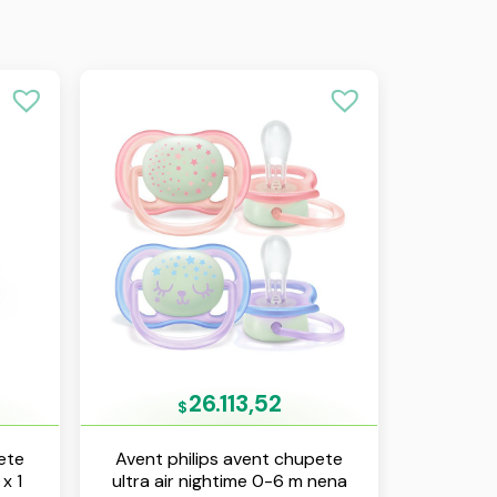
26.113,52
$
ete
Avent philips avent chupete
x 1
ultra air nightime 0-6 m nena