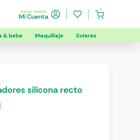
0
Iniciar Sesión
Mi Cuenta
 & bebe
Maquillaje
Solares
adores silicona recto