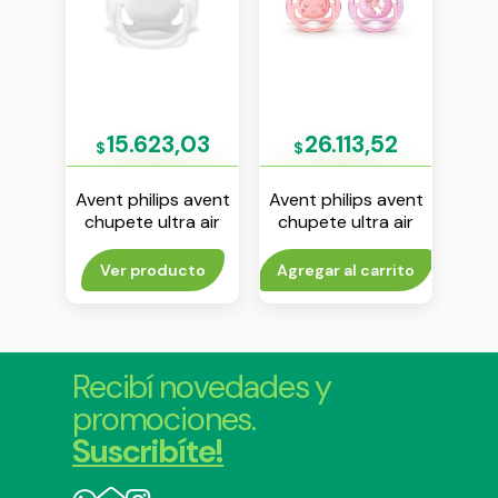
66
15.623,03
26.113,52
$
$
$
avent
Avent philips avent
Avent philips avent
Aven
hie
chupete ultra air
chupete ultra air
chu
e env
liso 0-6 m unisex
princess 0-6 m
18m
env x 1
nena env x 2
rito
Ver producto
Agregar al carrito
Agr
Recibí novedades y
promociones.
Suscribíte!