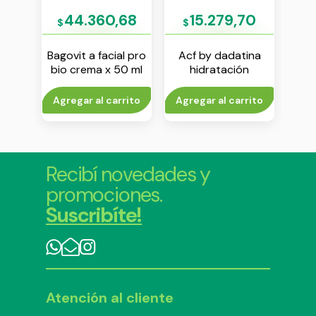
27
44.360,68
15.279,70
$
$
$
ina
Bagovit a facial pro
Acf by dadatina
Bag
ante
bio crema x 50 ml
hidratación
bio
l
mascara noche x
50 g
rito
Agregar al carrito
Agregar al carrito
Agr
Recibí novedades y
promociones.
Suscribíte!
Atención al cliente