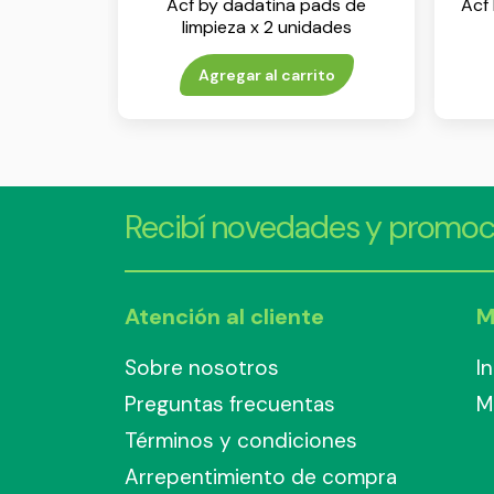
Acf by dadatina pads de
Acf
limpieza x 2 unidades
Agregar al carrito
Recibí novedades y promoc
Atención al cliente
M
Sobre nosotros
I
Preguntas frecuentas
M
Términos y condiciones
Arrepentimiento de compra