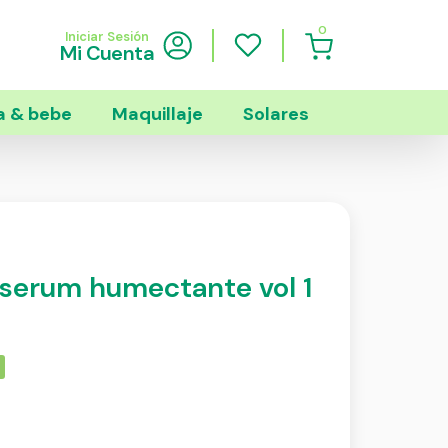
0
Iniciar Sesión
Mi Cuenta
 & bebe
Maquillaje
Solares
l serum humectante vol 1
s