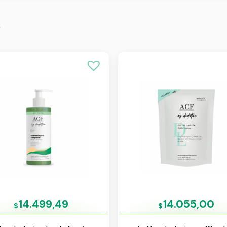
s
14.499,49
14.055,00
$
$