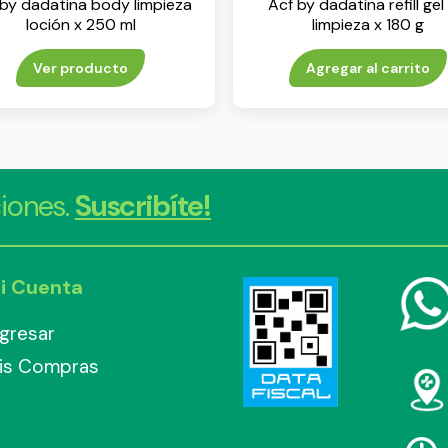
 by dadatina body limpieza
Acf by dadatina refill gel
loción x 250 ml
limpieza x 180 g
Ver producto
Agregar al carrito
iones.
Suscribíte!
i Cuenta
ngresar
is Compras