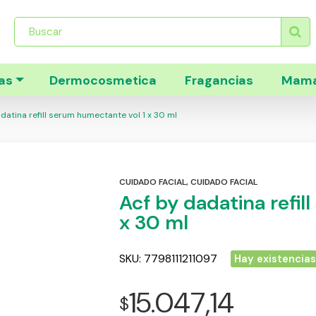
Búsqueda
de
productos
as
Dermocosmetica
Fragancias
Mama
datina refill serum humectante vol 1 x 30 ml
CUIDADO FACIAL
,
CUIDADO FACIAL
Acf by dadatina refil
x 30 ml
SKU:
7798111211097
Hay existencia
15.047,14
$