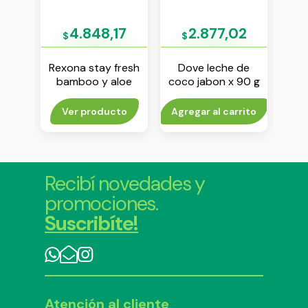
4
4.848,17
2.877,02
$
$
ve
Rexona stay fresh
Dove leche de
Re
 g
bamboo y aloe
coco jabon x 90 g
fres
antitranspirante en
aerosol x 150 ml
to
Ver producto
Agregar al carrito
Agr
Recibí novedades y
promociones.
Suscribíte!
Atención al cliente