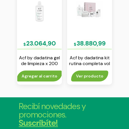
74
23.064,90
38.880,99
$
$
$
 pro
Acf by dadatina gel
Acf by dadatina kit
Ac
oche
de limpieza x 200
rutina completa vol
ser
 g
ml
1
v
rito
Agregar al carrito
Ver producto
Agr
Recibí novedades y
promociones.
Suscribíte!