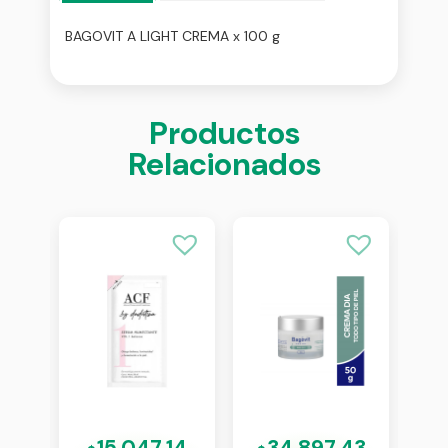
BAGOVIT A LIGHT CREMA x 100 g
Productos
Relacionados
41
15.047,14
34.897,43