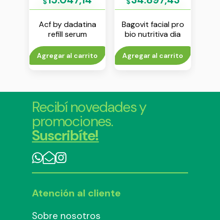
$
$
$
ina
Acf by dadatina
Bagovit facial pro
Bag
ción
refill serum
bio nutritiva dia
bio 
 g
humectante vol 1 x
crema x 55 g
c
30 ml
to
Agregar al carrito
Agregar al carrito
Agr
Recibí novedades y
promociones.
Suscribíte!
Atención al cliente
Sobre nosotros