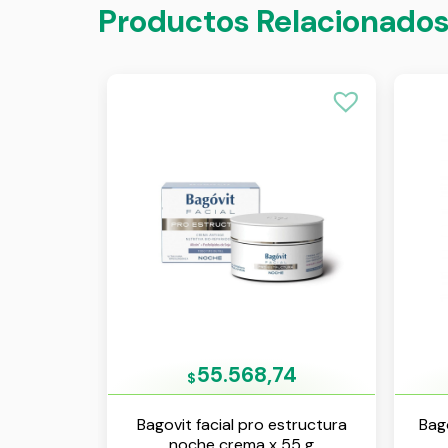
Productos Relacionado
55.568,74
$
Bagovit facial pro estructura
Bago
noche crema x 55 g