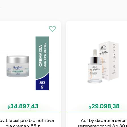
s
34.897,43
29.098,38
$
$
vit facial pro bio nutritiva
Acf by dadatina seru
dia crema x 55 g
regenerador vol 3 x 30 