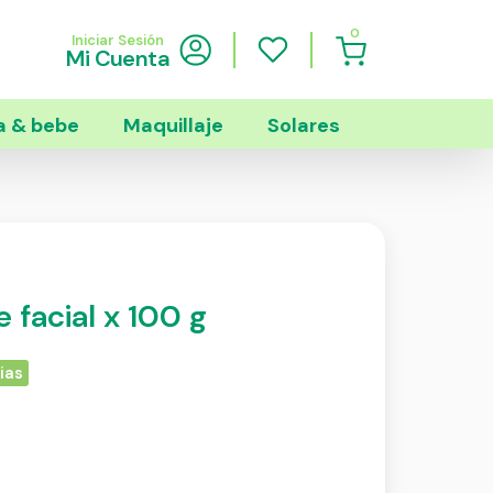
0
Iniciar Sesión
Mi Cuenta
 & bebe
Maquillaje
Solares
 facial x 100 g
ias