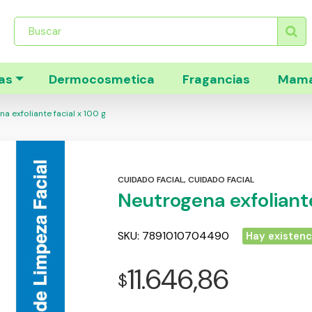
Búsqueda
de
productos
as
Dermocosmetica
Fragancias
Mama
a exfoliante facial x 100 g
CUIDADO FACIAL
,
CUIDADO FACIAL
Neutrogena exfoliante
SKU:
7891010704490
Hay existenc
11.646,86
$