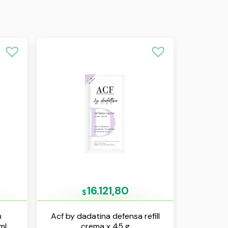
16.121,80
$
m
Acf by dadatina defensa refill
ml
crema x 45 g