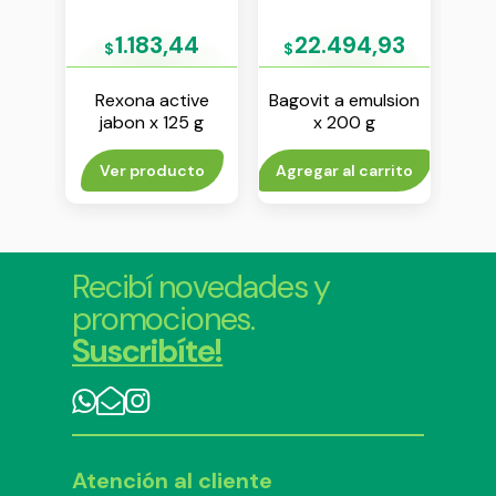
8
1.183,44
22.494,93
$
$
$
jabon
Rexona active
Bagovit a emulsion
D
90 g
jabon x 125 g
x 200 g
ant
ro
rito
Ver producto
Agregar al carrito
Agr
Recibí novedades y
promociones.
Suscribíte!
Atención al cliente