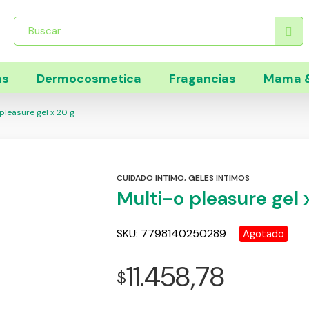
Búsqueda
de
productos
as
Dermocosmetica
Fragancias
Mama &
pleasure gel x 20 g
CUIDADO INTIMO
,
GELES INTIMOS
Multi-o pleasure gel 
SKU:
7798140250289
Agotado
11.458,78
$