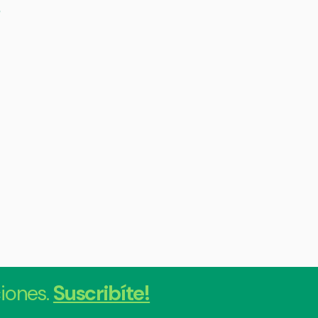
s
iones.
Suscribíte!