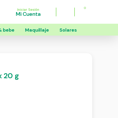
0
Iniciar Sesión
Mi Cuenta
 bebe
Maquillaje
Solares
x 20 g