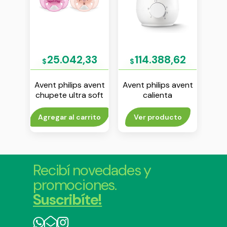
33
25.042,33
114.388,62
$
$
$
avent
Avent philips avent
Avent philips avent
Aven
ras
chupete ultra soft
calienta
chup
x 3
6-18 m nena env x 2
mamaderas y
0-6
330
papilla
rito
Agregar al carrito
Ver producto
Agr
Recibí novedades y
promociones.
Suscribíte!