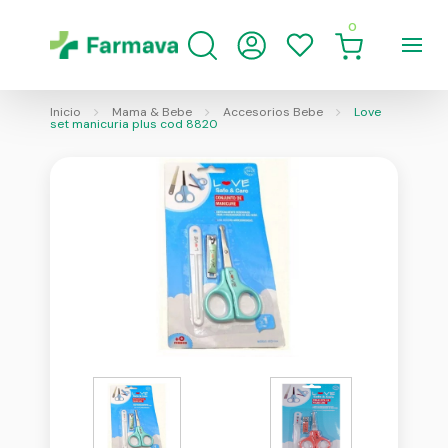
0
Inicio
Mama & Bebe
Accesorios Bebe
Love
set manicuria plus cod 8820