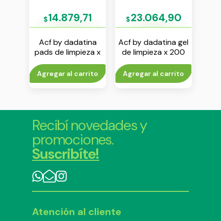
27
14.879,71
23.064,90
$
$
$
ina
Acf by dadatina
Acf by dadatina gel
Ac
ante
pads de limpieza x
de limpieza x 200
bod
l
2 unidades
ml
c
rito
Agregar al carrito
Agregar al carrito
V
Recibí novedades y
promociones.
Suscribíte!
Atención al cliente