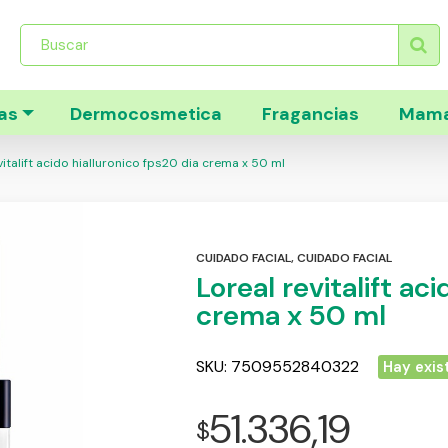
Búsqueda
de
productos
as
Dermocosmetica
Fragancias
Mama
italift acido hialluronico fps20 dia crema x 50 ml
CUIDADO FACIAL
,
CUIDADO FACIAL
Loreal revitalift ac
crema x 50 ml
SKU:
7509552840322
Hay exis
51.336,19
$