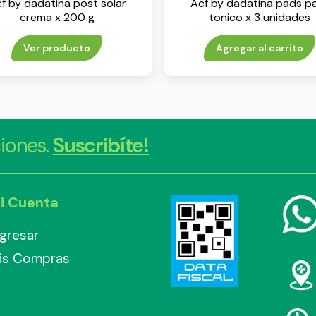
f by dadatina post solar
Acf by dadatina pads p
crema x 200 g
tonico x 3 unidades
Ver producto
Agregar al carrito
iones.
Suscribíte!
i Cuenta
ngresar
is Compras