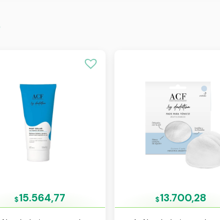
s
15.564,77
13.700,28
$
$