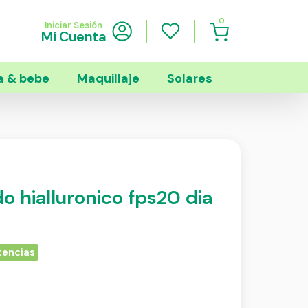
0
Iniciar Sesión
Mi Cuenta
 & bebe
Maquillaje
Solares
ido hialluronico fps20 dia
tencias