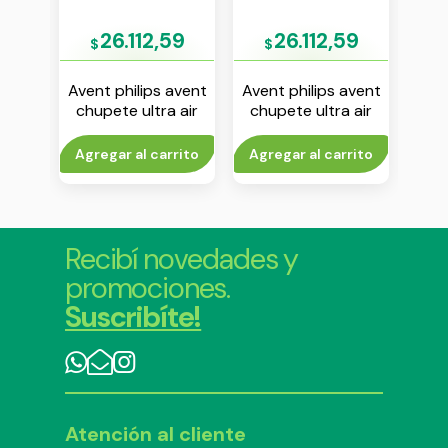
52
26.112,59
26.112,59
$
$
$
avent
Avent philips avent
Avent philips avent
Aven
 air
chupete ultra air
chupete ultra air
6 m
18m+ nene env x 2
deco 18m+ unisex
m
 2
env x 2
rito
Agregar al carrito
Agregar al carrito
V
Recibí novedades y
promociones.
Suscribíte!
Atención al cliente