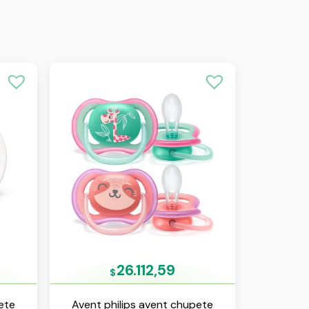
26.112,59
$
ete
Avent philips avent chupete