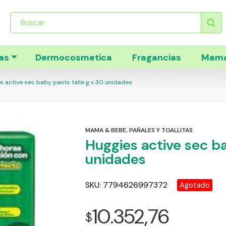
Búsqueda
de
productos
as
Dermocosmetica
Fragancias
Mama
 active sec baby pants talle g x 30 unidades
MAMA & BEBE
,
PAÑALES Y TOALLITAS
Huggies active sec ba
unidades
SKU:
7794626997372
Agotado
10.352,76
$