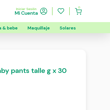
0
Iniciar Sesión
Mi Cuenta
 & bebe
Maquillaje
Solares
by pants talle g x 30