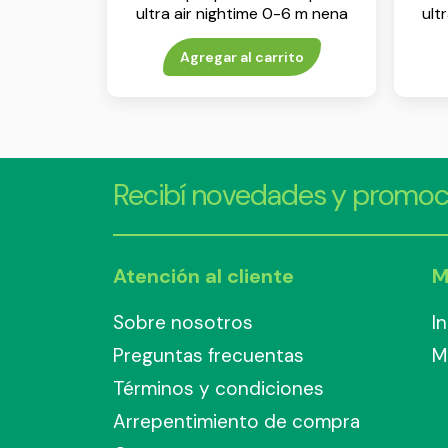
ultra air nightime 0-6 m nena
ult
env x 2
Agregar al carrito
Recibí novedades y promoc
Atención al cliente
M
Sobre nosotros
I
Preguntas frecuentas
M
Términos y condiciones
Arrepentimiento de compra