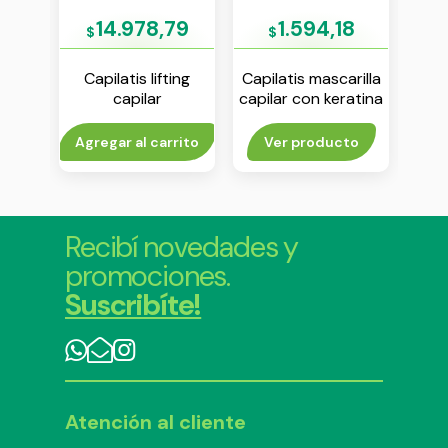
9
14.978,79
1.594,18
$
$
Capilatis lifting
Capilatis mascarilla
Ca
r
capilar
capilar con keratina
par
or x
acondicionador x
vegetal x 15 ml
sha
350 ml
rito
Agregar al carrito
Ver producto
Agr
Recibí novedades y
promociones.
Suscribíte!
Atención al cliente