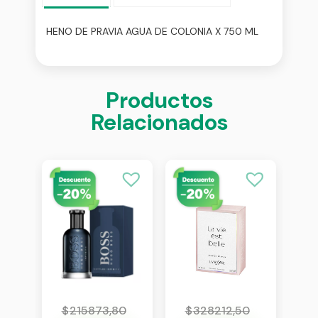
HENO DE PRAVIA AGUA DE COLONIA X 750 ML
Productos
Relacionados
0
$
215873,80
$
328212,50
$