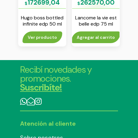
00
172699,04
262570,00
1
$
$
$
bana
Hugo boss bottled
Lancome la vie est
Tomm
125 ml
infinite edp 50 ml
belle edp 75 ml
to
Ver producto
Agregar al carrito
V
Recibí novedades y
promociones.
Suscribíte!
Atención al cliente
Sobre nosotros