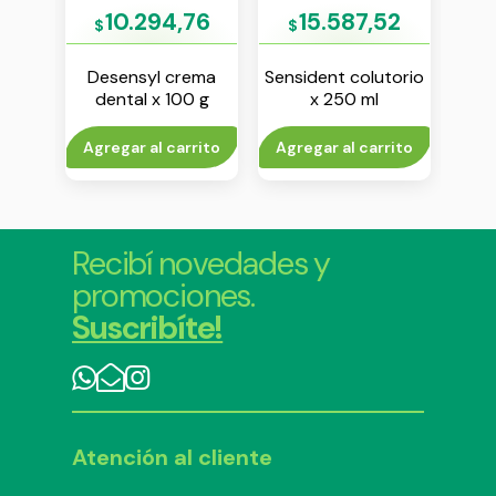
4
10.294,76
15.587,52
$
$
$
tive
Desensyl crema
Sensident colutorio
Col
ema
dental x 100 g
x 250 ml
mi
 g
to
Agregar al carrito
Agregar al carrito
V
Recibí novedades y
promociones.
Suscribíte!
Atención al cliente