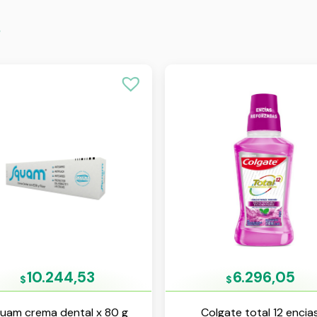
s
10.244,53
6.296,05
$
$
uam crema dental x 80 g
Colgate total 12 encia