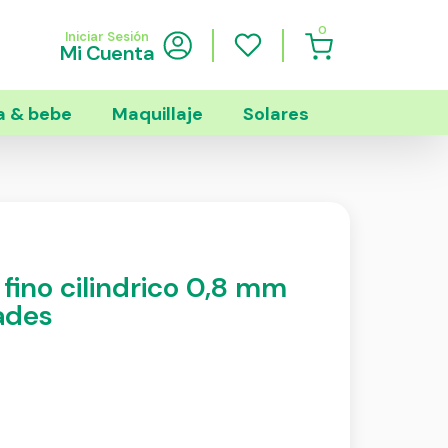
0
Iniciar Sesión
Mi Cuenta
 & bebe
Maquillaje
Solares
fino cilindrico 0,8 mm
dades