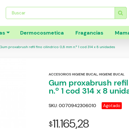
Búsqueda
de
productos
as
Dermocosmetica
Fragancias
Mama
Gum proxabrush refil fino cilindrico 0,8 mm n.º 1 cod 314 x 8 unidades
ACCESORIOS HIGIENE BUCAL
,
HIGIENE BUCAL
Gum proxabrush refil 
n.º 1 cod 314 x 8 uni
SKU:
0070942306010
Agotado
11.165,28
$