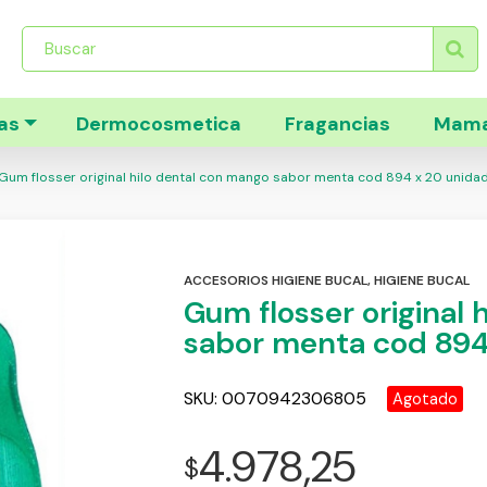
Búsqueda
de
productos
as
Dermocosmetica
Fragancias
Mama
Gum flosser original hilo dental con mango sabor menta cod 894 x 20 unida
ACCESORIOS HIGIENE BUCAL
,
HIGIENE BUCAL
Gum flosser original 
sabor menta cod 894
SKU:
0070942306805
Agotado
4.978,25
$