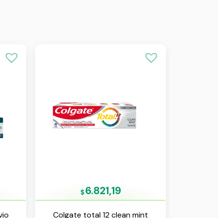
6.821,19
$
vio
Colgate total 12 clean mint