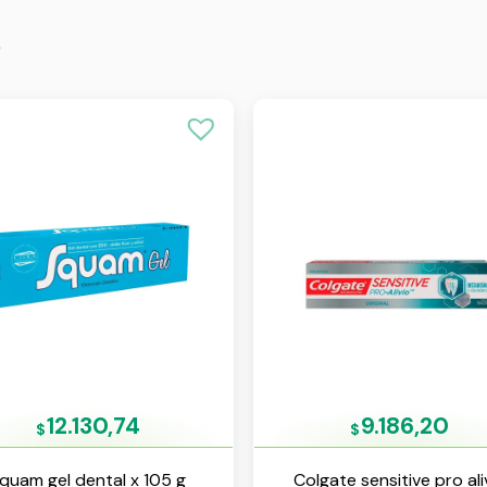
s
12.130,74
9.186,20
$
$
quam gel dental x 105 g
Colgate sensitive pro ali