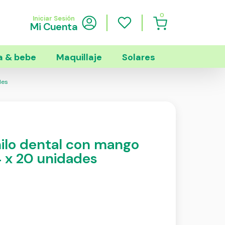
0
Iniciar Sesión
Mi Cuenta
 & bebe
Maquillaje
Solares
des
hilo dental con mango
 x 20 unidades