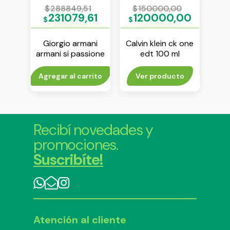
0
$
288849,51
$
150000,00
$
00
231079,61
120000,00
$
$
$
ozo
Giorgio armani
Calvin klein ck one
Isse
 100
armani si passione
edt 100 ml
d´i
edt 50 ml
to
Agregar al carrito
Ver producto
Agr
Recibí novedades y
promociones.
Suscribíte!
Atención al cliente