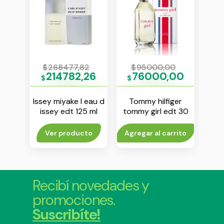
0
$
268477,82
$
95000,00
$
76
214782,26
76000,00
1
$
$
$
 one
Issey miyake l eau d
Tommy hilfiger
Dol
 ml
issey edt 125 ml
tommy girl edt 30
ligth
ml
rito
Ver producto
Agregar al carrito
V
Recibí novedades y
promociones.
Suscribíte!