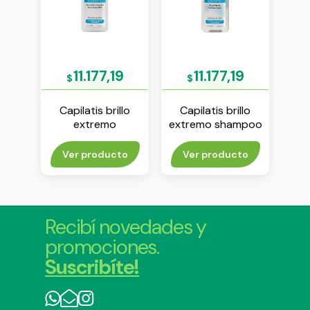
79
11.177,19
11.177,19
$
$
ing
Capilatis brillo
Capilatis brillo
Ca
oo x
extremo
extremo shampoo
sha
acondicionador x
x 420 ml
420 ml
rito
Ver producto
Ver producto
Agr
Recibí novedades y
promociones.
Suscribíte!