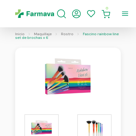
0
Inicio
Maquillaje
Rostro
Fascino rainbow line
set de brochas x 6