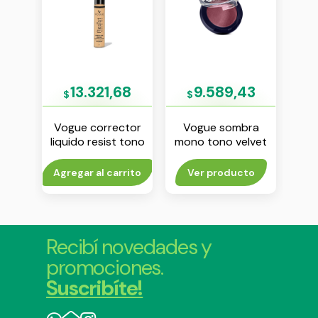
20
13.321,68
9.589,43
$
$
$
cha
Vogue corrector
Vogue sombra
May
liquido resist tono
mono tono velvet
co
vainilla
to
Agregar al carrito
Ver producto
V
Recibí novedades y
promociones.
Suscribíte!