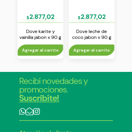
6
2.877,02
2.877,02
$
$
$
are
Dove karite y
Dove leche de
Dove
otal
vainilla jabon x 90 g
coco jabon x 90 g
j
te en
 ml
rito
Agregar al carrito
Agregar al carrito
Agr
Recibí novedades y
promociones.
Suscribíte!